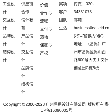
工业设
供应链
奖项
传真：020-
价值
计
合作
客户
34331073
合作与
交互设
设计教
团队
邮箱：
流程
计
育
生活
business#easeid.cn
交付与
品牌设
产品设
(将“#”替换为“@”)
落地
计
计
地址：（番禺）广
保密与
结构设
交互设
州市番禺区禺山西
产权
计
计
路600号大夫山文体
品牌设
创意园C栋5楼
计
结构设
计
Copyright @2000-2023
广州易用设计有限公司
版权所有
粤
ICP备16090005号