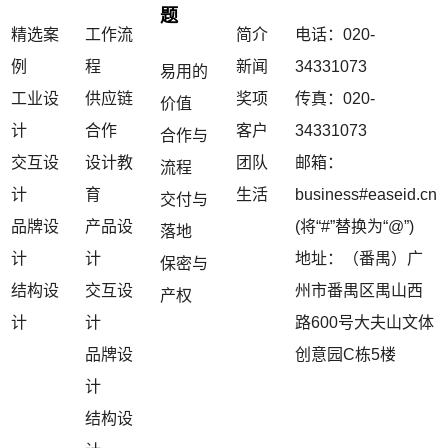
题
精选案
工作流
简介
电话：020-
例
程
新闻
34331073
易用的
工业设
供应链
奖项
传真：020-
价值
计
合作
客户
34331073
合作与
交互设
设计教
团队
邮箱：
流程
计
育
生活
business#easeid.cn
交付与
品牌设
产品设
(将“#”替换为“@”)
落地
计
计
地址：（番禺）广
保密与
结构设
交互设
州市番禺区禺山西
产权
计
计
路600号大夫山文体
品牌设
创意园C栋5楼
计
结构设