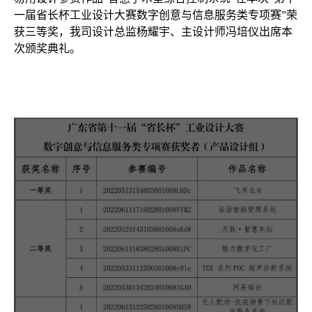
⼀届省⻓杯⼯业设计⼤赛数字创意与信息服务类专项赛”荣
获三等奖，我司设计总监杨耀宇、主设计师冯培仪出席本
次颁奖典礼。