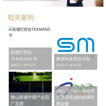
相关案例
彩熠灯控台
TEKMAND Ⅲ
赛美科技视觉识别
品牌设计 / 舞台灯光
品牌设计 / 美容仪器
2002（广州）汤尤杯
佛山新城中德产业园
世界羽毛球团体锦标
广告牌
赛会徽