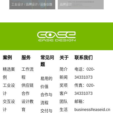
工业设计 / 品牌设计 / 设备仪器
品牌设计
案例
服务
常见问
关于
联系我们
题
精选案
工作流
简介
电话：020-
例
程
新闻
34331073
易用的
工业设
供应链
奖项
传真：020-
价值
计
合作
客户
34331073
合作与
交互设
设计教
团队
邮箱：
流程
计
育
生活
business#easeid.cn
交付与